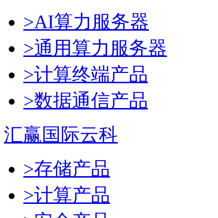
>AI算力服务器
>通用算力服务器
>计算终端产品
>数据通信产品
汇赢国际云科
>存储产品
>计算产品