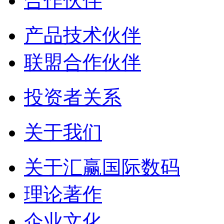
合作伙伴
产品技术伙伴
联盟合作伙伴
投资者关系
关于我们
关于汇赢国际数码
理论著作
企业文化