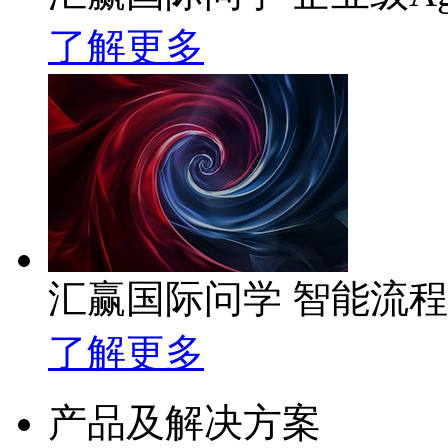
了解更多
汇赢国际问学 智能流
了解更多
产品及解决方案