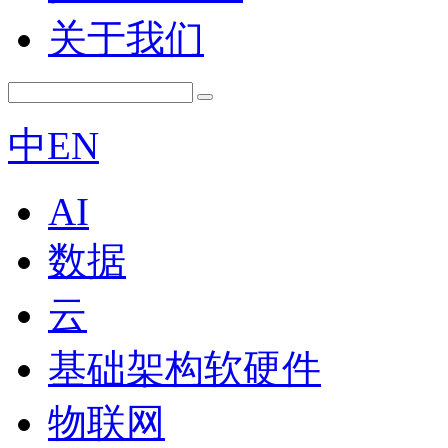
关于我们
中
EN
AI
数据
云
基础架构软硬件
物联网