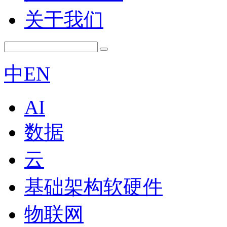
关于我们
中
EN
AI
数据
云
基础架构软硬件
物联网