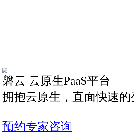
磐云 云原生PaaS平台
拥抱云原生，直面快速
预约专家咨询