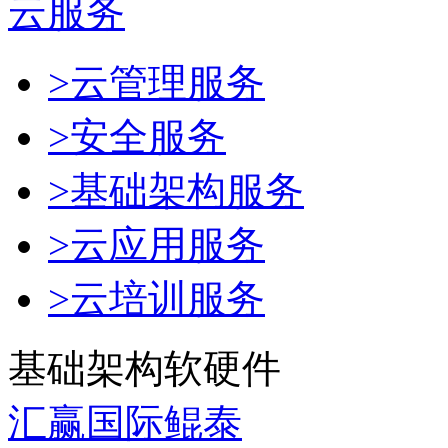
云服务
>云管理服务
>安全服务
>基础架构服务
>云应用服务
>云培训服务
基础架构软硬件
汇赢国际鲲泰