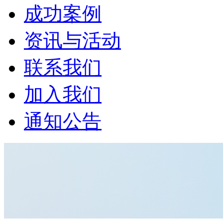
成功案例
资讯与活动
联系我们
加入我们
通知公告