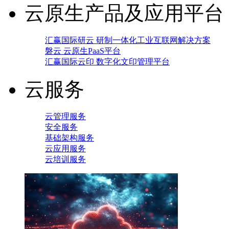
云原生产品及应用平台
汇赢国际研云 研制一体化工业互联网解决方案
磐云 云原生PaaS平台
汇赢国际云印 数字化文印管理平台
云服务
云管理服务
安全服务
基础架构服务
云应用服务
云培训服务