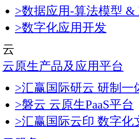
>数据应用-算法模型 & 
>数字化应用开发
云
云原生产品及应用平台
>汇赢国际研云 研制
>磐云 云原生PaaS平台
>汇赢国际云印 数字化