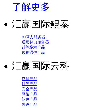
了解更多
汇赢国际鲲泰
AI算力服务器
通用算力服务器
计算终端产品
数据通信产品
汇赢国际云科
存储产品
计算产品
安全产品
网络产品
软件产品
外设产品