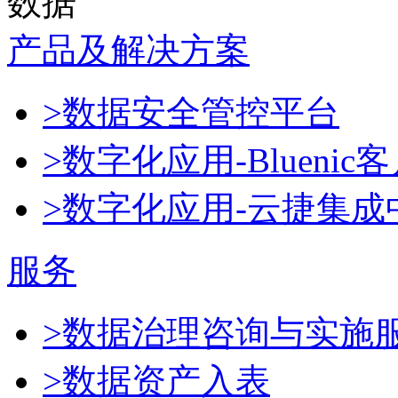
数据
产品及解决方案
>数据安全管控平台
>数字化应用-Blueni
>数字化应用-云捷集成
服务
>数据治理咨询与实施
>数据资产入表