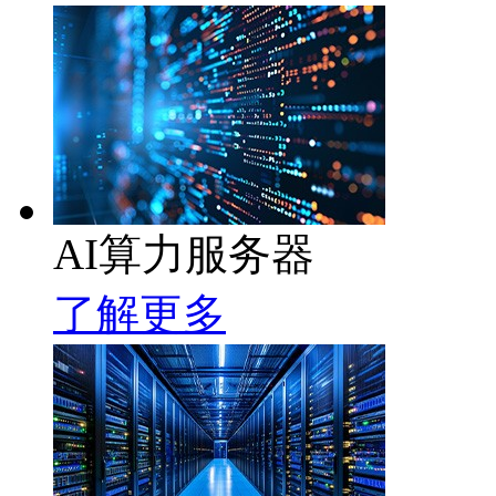
AI算力服务器
了解更多